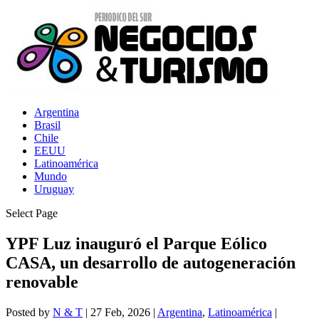
Argentina
Brasil
Chile
EEUU
Latinoamérica
Mundo
Uruguay
Select Page
YPF Luz inauguró el Parque Eólico
CASA, un desarrollo de autogeneración
renovable
Posted by
N & T
|
27 Feb, 2026
|
Argentina
,
Latinoamérica
|