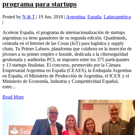
programa para startups
Posted by
N & T
|
19 Jun, 2018
|
Argentina
,
España
,
Latinoamérica
|
Acelerar España, el programa de internacionalización de startups
argentinas ya tiene ganadores de su segunda edición. Quadminds,
centrada en el Internet de las Cosas (IoT) para logística y supply
chain, Tu Primer Laburo, plataforma que colabora en la inserción de
jóvenes a su primer empleo e Insside, dedicada a la ciberseguridad
gestionada y auditorías PCI, se imponen entre los 375 participantes
y 13 startups finalistas. El concurso, promovido por la Cámara
Empresarial Argentina en España (CEAES), la Embajada Argentina
en España, el Ministerio de Producción de Argentina, el ICEX y el
Ministerio de Economía, Industria y Competitividad Español,
entre...
Read More