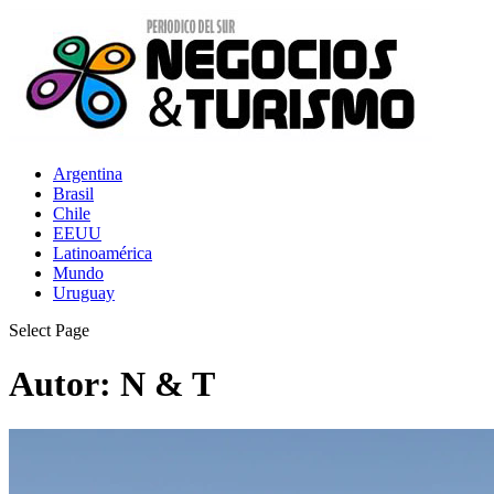
Argentina
Brasil
Chile
EEUU
Latinoamérica
Mundo
Uruguay
Select Page
Autor:
N & T