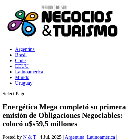
Argentina
Brasil
Chile
EEUU
Latinoamérica
Mundo
Uruguay
Select Page
Energética Mega completó su primera
emisión de Obligaciones Negociables:
colocó u$s59,5 millones
Posted by
N & T
|
4 Jul, 2025
|
Argentina
,
Latinoamérica
|