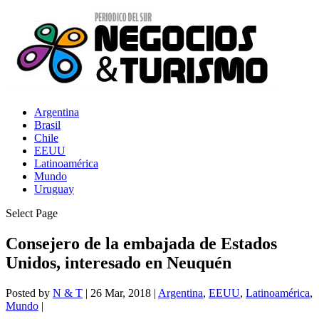
Argentina
Brasil
Chile
EEUU
Latinoamérica
Mundo
Uruguay
Select Page
Consejero de la embajada de Estados
Unidos, interesado en Neuquén
Posted by
N & T
|
26 Mar, 2018
|
Argentina
,
EEUU
,
Latinoamérica
,
Mundo
|